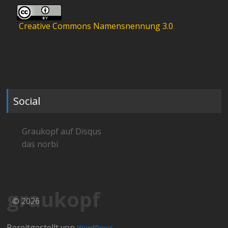
Creative Commons Namensnennung 3.0
.
Social
Graukopf auf Disqus
das norbi
graukopf
© 2026
Bereitgestellt von
WordPress